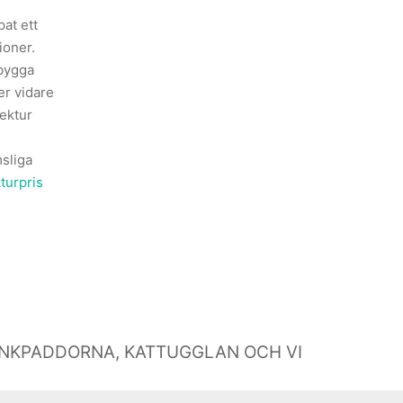
at ett
ioner.
 bygga
er vidare
tektur
msliga
turpris
INKPADDORNA, KATTUGGLAN OCH VI