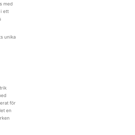
us med
i ett
s
ts unika
trik
med
erat för
det en
arken