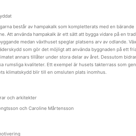
yddat
garna består av hampakalk som kompletterats med en bärande
e. Att använda hampakalk är ett sätt att bygga vidare på en trad
yggande medan växthuset speglar platsens arv av odlande. Vä
 väderskydd som gör det möjligt att använda byggnaden på ett fria
limatet annars tillåter under stora delar av året. Dessutom bidra
a rumsliga kvaliteter. Ett exempel är husets takterrass som g
ts klimatskydd blir till en omsluten plats inomhus.
ar och arkitekter
engtsson och Caroline Mårtensson
otivering