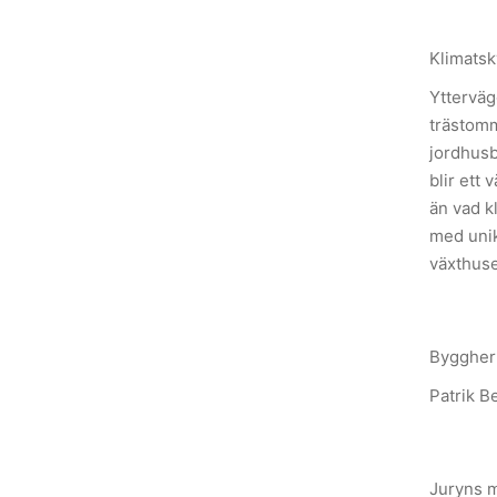
Klimatsk
Ytterväg
trästomm
jordhusb
blir ett
än vad k
med unik
växthuse
Byggherr
Patrik B
Juryns m