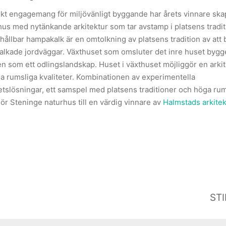
kt engagemang för miljövänligt byggande har årets vinnare skap
us med nytänkande arkitektur som tar avstamp i platsens tradit
 hållbar hampakalk är en omtolkning av platsens tradition av att
alkade jordväggar. Växthuset som omsluter det inre huset bygg
en som ett odlingslandskap. Huset i växthuset möjliggör en arki
 rumsliga kvaliteter. Kombinationen av experimentella
etslösningar, ett samspel med platsens traditioner och höga ru
ör Steninge naturhus till en värdig vinnare av
Halmstads arkitek
ST