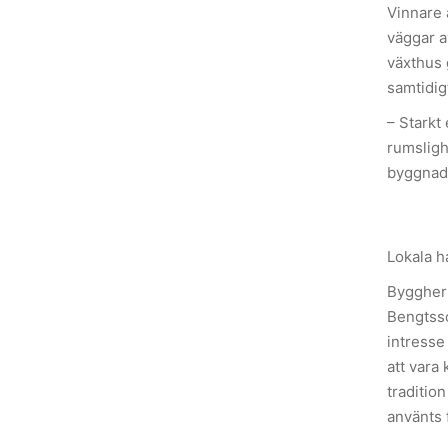
Vinnare 
väggar a
växthus 
samtidig
– Starkt
rumsligh
byggnad
Lokala h
Byggherr
Bengtsso
intresse
att vara
traditio
använts 