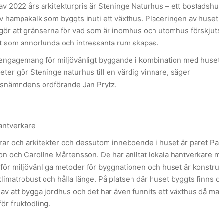
av 2022 års arkitekturpris är Steninge Naturhus – ett bostadsh
v hampakalk som byggts inuti ett växthus. Placeringen av huset 
gör att gränserna för vad som är inomhus och utomhus förskjut
t som annorlunda och intressanta rum skapas.
 engagemang för miljövänligt byggande i kombination med huse
eter gör Steninge naturhus till en värdig vinnare, säger
snämndens ordförande Jan Prytz.
antverkare
ar och arkitekter och dessutom inneboende i huset är paret Pa
n och Caroline Mårtensson. De har anlitat lokala hantverkare 
 för miljövänliga metoder för byggnationen och huset är konstru
 klimatrobust och hålla länge. På platsen där huset byggts finns 
n av att bygga jordhus och det har även funnits ett växthus då m
för fruktodling.