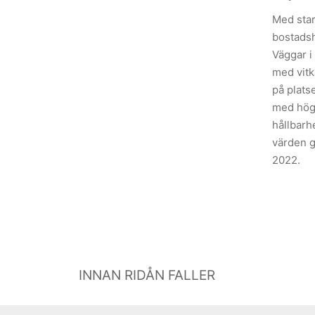
Med star
bostadsh
Väggar i
med vitk
på plats
med höga
hållbarh
värden g
2022.
INNAN RIDÅN FALLER