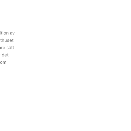
ition av
xthuset
re sätt
r det
enom